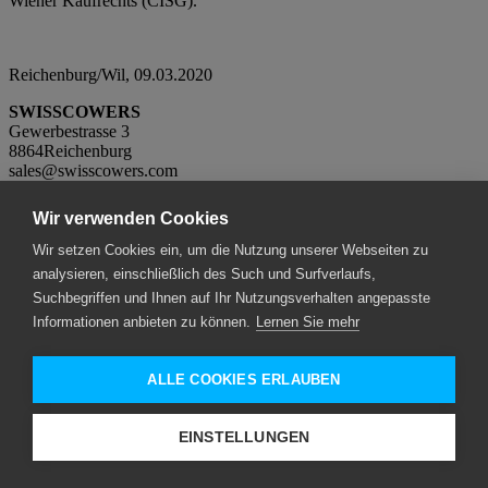
Wiener Kaufrechts (CISG).
Reichenburg/Wil, 09.03.2020
SWISSCOWERS
Gewerbestrasse 3
8864Reichenburg
sales@swisscowers.com
+41 71 520 76 26
Neuheiten
Wir verwenden Cookies
Wir setzen Cookies ein, um die Nutzung unserer Webseiten zu
Vertriebspartner
analysieren, einschließlich des Such und Surfverlaufs,
Schweiz
Suchbegriffen und Ihnen auf Ihr Nutzungsverhalten angepasste
DBJ Handels AG
Informationen anbieten zu können.
Lernen Sie mehr
Gewerbestrasse
CH-8864 Reichenburg
SWITZERLAND
ALLE COOKIES ERLAUBEN
Benelux / EU
Hofman Animal Care
De Leemkoele 2
EINSTELLUNGEN
NL-7468 DM Enter
THE NETHERLANDS
South Korea