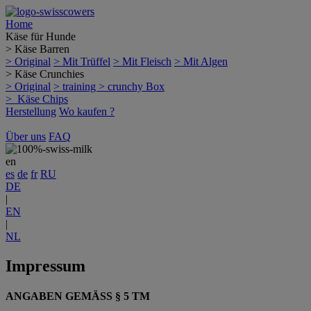
Home
Käse für Hunde
>
Käse Barren
> Original
> Mit Trüffel
> Mit Fleisch
> Mit Algen
>
Käse Crunchies
> Original
> training
> crunchy Box
> Käse Chips
Herstellung
Wo kaufen ?
Über uns
FAQ
en
es
de
fr
RU
DE
|
EN
|
NL
Impressum
ANGABEN GEMÄSS § 5 TM